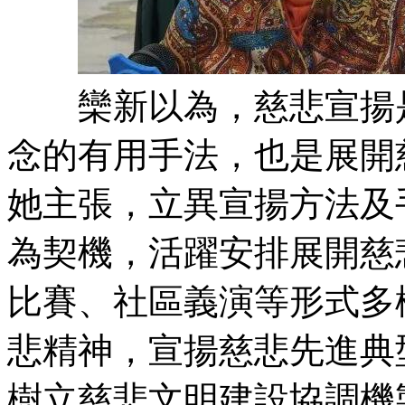
欒新以為，慈悲宣揚是
念的有用手法，也是展開
她主張，立異宣揚方法及
為契機，活躍安排展開慈
比賽、社區義演等形式多
悲精神，宣揚慈悲先進典
樹立慈悲文明建設協調機