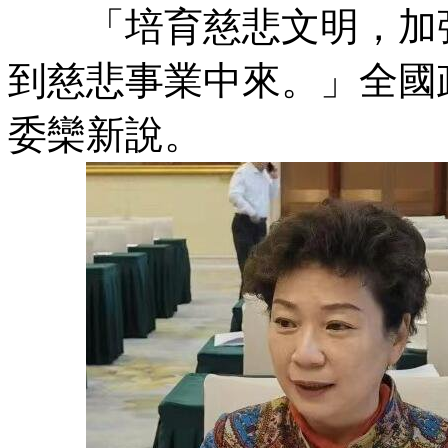
「培育慈悲文明，加強
到慈悲事業中來。」全國
委欒新說。